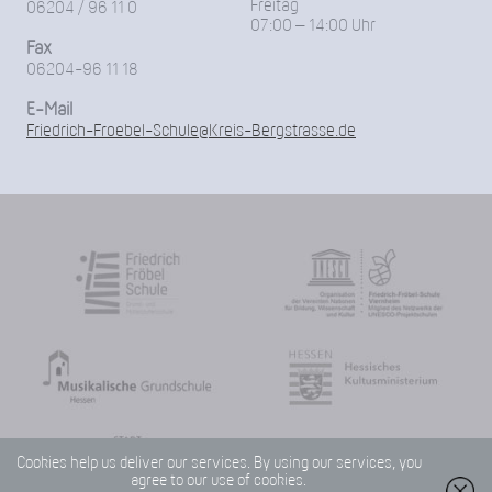
Freitag
06204 / 96 11 0
07:00 – 14:00 Uhr
Fax
06204-96 11 18
E-Mail
Friedrich-Froebel-Schule@Kreis-Bergstrasse.de
Cookies help us deliver our services. By using our services, you
agree to our use of cookies.