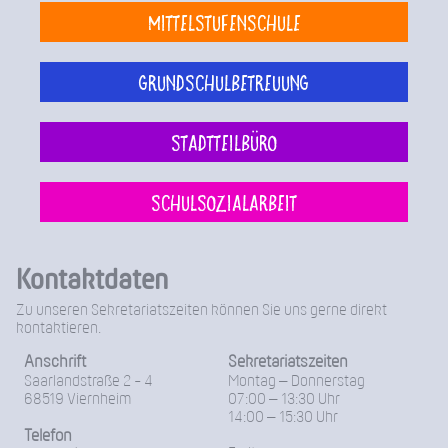
Mittelstufenschule
Grundschulbetreuung
Stadtteilbüro
Schulsozialarbeit
Kontaktdaten
Zu unseren Sekretariatszeiten können Sie uns gerne direkt
kontaktieren.
Anschrift
Sekretariatszeiten
Saarlandstraße 2 - 4
Montag – Donnerstag
68519 Viernheim
07:00 – 13:30 Uhr
14:00 – 15:30 Uhr
Telefon