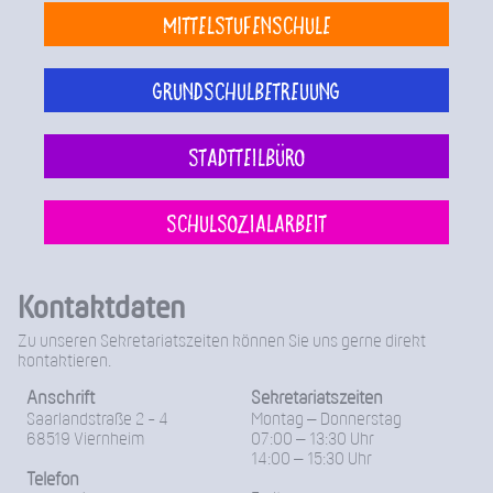
Mittelstufenschule
Grundschulbetreuung
Stadtteilbüro
Schulsozialarbeit
Kontaktdaten
Zu unseren Sekretariatszeiten können Sie uns gerne direkt
kontaktieren.
Anschrift
Sekretariatszeiten
Saarlandstraße 2 - 4
Montag – Donnerstag
68519 Viernheim
07:00 – 13:30 Uhr
14:00 – 15:30 Uhr
Telefon