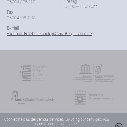
Freitag
06204 / 96 11 0
07:00 – 14:00 Uhr
Fax
06204-96 11 18
E-Mail
Friedrich-Froebel-Schule@Kreis-Bergstrasse.de
Cookies help us deliver our services. By using our services, you
agree to our use of cookies.