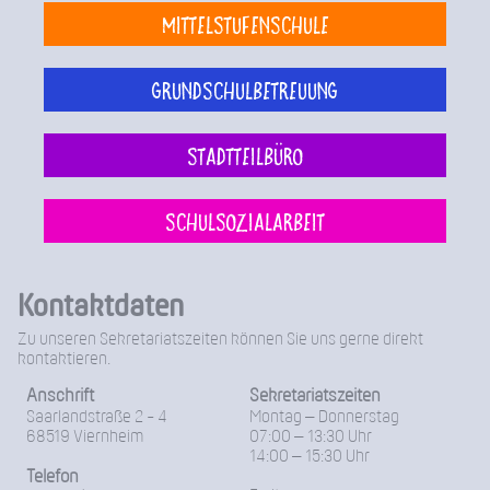
Mittelstufenschule
Grundschulbetreuung
Stadtteilbüro
Schulsozialarbeit
Kontaktdaten
Zu unseren Sekretariatszeiten können Sie uns gerne direkt
kontaktieren.
Anschrift
Sekretariatszeiten
Saarlandstraße 2 - 4
Montag – Donnerstag
68519 Viernheim
07:00 – 13:30 Uhr
14:00 – 15:30 Uhr
Telefon