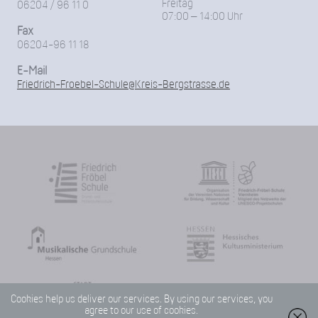
Freitag
06204 / 96 11 0
07:00 – 14:00 Uhr
Fax
06204-96 11 18
E-Mail
Friedrich-Froebel-Schule@Kreis-Bergstrasse.de
Cookies help us deliver our services. By using our services, you
agree to our use of cookies.