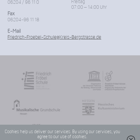
Freitag
06204 / 96 11 0
07:00 – 14:00 Uhr
Fax
06204-96 11 18
E-Mail
Friedrich-Froebel-Schule@Kreis-Bergstrasse.de
Cookies help us deliver our services. By using our services, you
agree to our use of cookies.