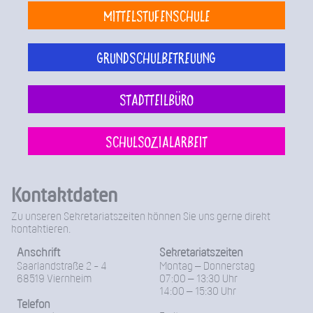
Mittelstufenschule
Grundschulbetreuung
Stadtteilbüro
Schulsozialarbeit
Kontaktdaten
Zu unseren Sekretariatszeiten können Sie uns gerne direkt
kontaktieren.
Anschrift
Sekretariatszeiten
Saarlandstraße 2 - 4
Montag – Donnerstag
68519 Viernheim
07:00 – 13:30 Uhr
14:00 – 15:30 Uhr
Telefon