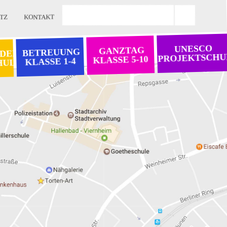
TZ
KONTAKT
UNESCO
GANZTAG
BETREUUNG
 DER
PROJEKTSCHU
KLASSE 5-10
KLASSE 1-4
HULE