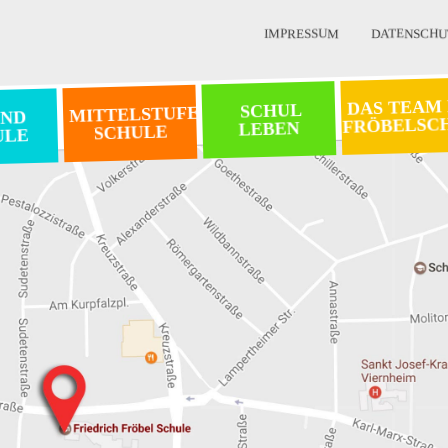
IMPRESSUM
DATENSCHU
DAS TEAM
SCHUL
MITTELSTUFEN
ND
FRÖBELSC
LEBEN
SCHULE
ULE