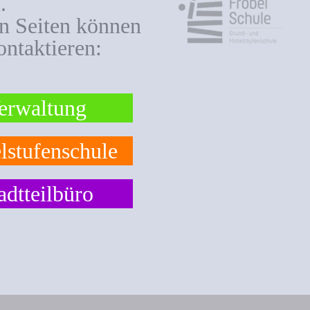
.
en Seiten können
ontaktieren:
erwaltung
lstufenschule
adtteilbüro