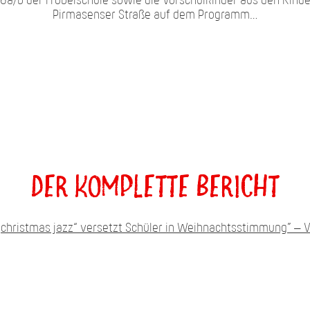
6a/b der Fröbelschule sowie die Vorschulkinder aus den Kinde
Pirmasenser Straße auf dem Programm…
Der komplette Bericht
 „christmas jazz“ versetzt Schüler in Weihnachtsstimmung” – 