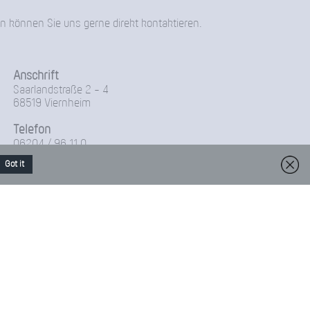
n können Sie uns gerne direkt kontaktieren.
Anschrift
Saarlandstraße 2 - 4
68519 Viernheim
Telefon
06204 / 96 11 0
Got it
Fax
06204-96 11 18
Sekretariatszeiten
Montag – Donnerstag
07:00 – 13:30 Uhr
14:00 – 15:30 Uhr
Freitag
07:00 – 14:00 Uhr