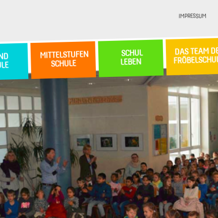
IMPRESSUM
DAS TEAM D
SCHUL
MITTELSTUFEN
ND
FRÖBELSCHU
LEBEN
SCHULE
ULE