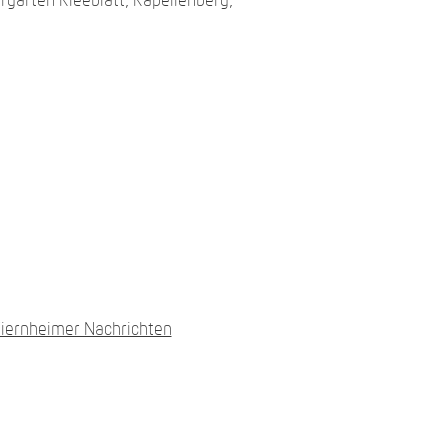
rgärten Kleeblatt, Kapellenberg,
Viernheimer Nachrichten