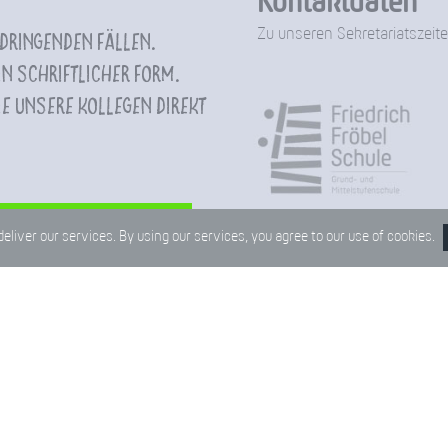
Kontaktdaten
Zu unseren Sekretariatszeite
 dringenden Fällen.
n schriftlicher Form.
e unsere Kollegen direkt
Verwaltung
deliver our services. By using our services, you agree to our use of cookies.
telstufenschule
Stadtteilbüro