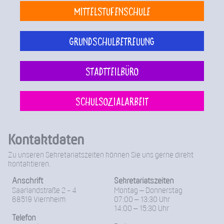
Mittelstufenschule
Grundschulbetreuung
Stadtteilbüro
Schulsozialarbeit
Kontaktdaten
Zu unseren Sekretariatszeiten können Sie uns gerne direkt
kontaktieren.
Anschrift
Sekretariatszeiten
Saarlandstraße 2 - 4
Montag – Donnerstag
68519 Viernheim
07:00 – 13:30 Uhr
14:00 – 15:30 Uhr
Telefon