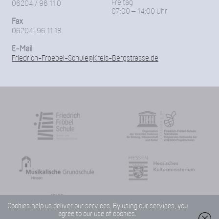
Freitag
06204 / 96 11 0
07:00 – 14:00 Uhr
Fax
06204-96 11 18
E-Mail
Friedrich-Froebel-Schule@Kreis-Bergstrasse.de
Cookies help us deliver our services. By using our services, you
agree to our use of cookies.