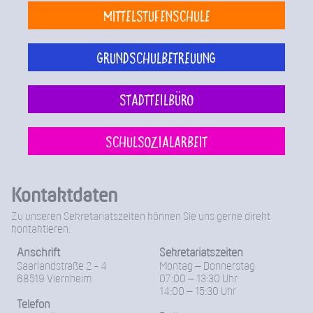
Mittelstufenschule
Grundschulbetreuung
Stadtteilbüro
Schulsozialarbeit
Kontaktdaten
Zu unseren Sekretariatszeiten können Sie uns gerne direkt
kontaktieren.
Anschrift
Sekretariatszeiten
Saarlandstraße 2 - 4
Montag – Donnerstag
68519 Viernheim
07:00 – 13:30 Uhr
14:00 – 15:30 Uhr
Telefon