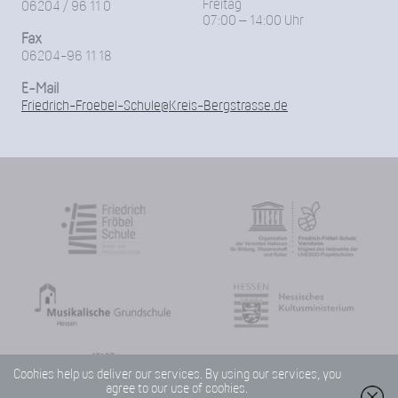
Freitag
06204 / 96 11 0
07:00 – 14:00 Uhr
Fax
06204-96 11 18
E-Mail
Friedrich-Froebel-Schule@Kreis-Bergstrasse.de
Cookies help us deliver our services. By using our services, you
agree to our use of cookies.