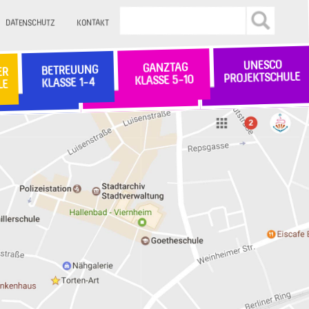
DATENSCHUTZ
KONTAKT
UNESCO
GANZTAG
BETREUUNG
ER
PROJEKTSCHULE
KLASSE 5-10
KLASSE 1-4
LE