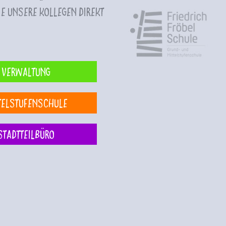
e unsere Kollegen direkt
Verwaltung
telstufenschule
Stadtteilbüro