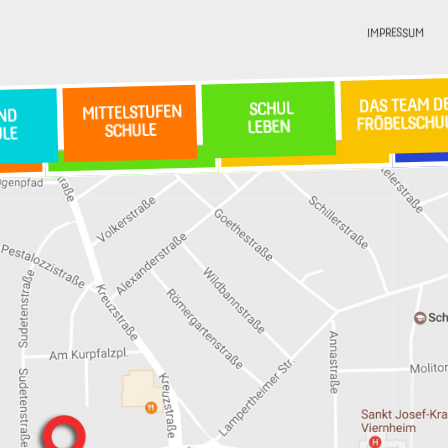
IMPRESSUM
DAS TEAM D
SCHUL
MITTELSTUFEN
ND
FRÖBELSCHU
LEBEN
SCHULE
ULE