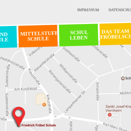
IMPRESSUM
DATENSCHU
DAS TEAM
SCHUL
MITTELSTUFEN
ND
FRÖBELSC
LEBEN
SCHULE
ULE