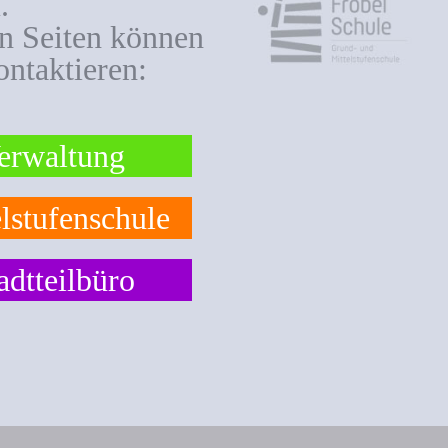
.
en Seiten können
ontaktieren:
erwaltung
lstufenschule
adtteilbüro