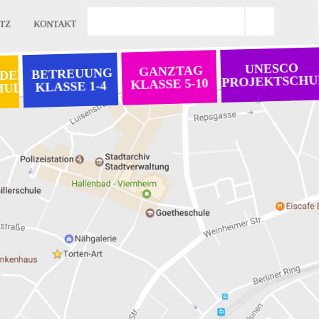
TZ
KONTAKT
UNESCO
GANZTAG
BETREUUNG
 DER
PROJEKTSCHU
KLASSE 5-10
KLASSE 1-4
HULE