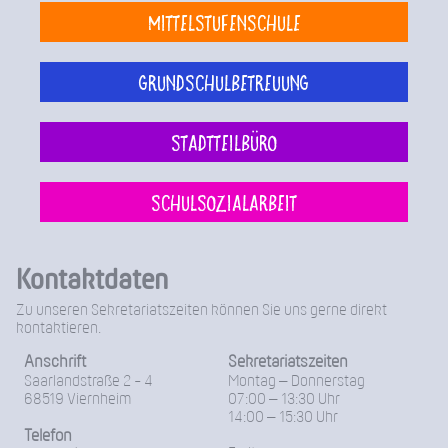
Mittelstufenschule
Grundschulbetreuung
Stadtteilbüro
Schulsozialarbeit
Kontaktdaten
Zu unseren Sekretariatszeiten können Sie uns gerne direkt
kontaktieren.
Anschrift
Sekretariatszeiten
Saarlandstraße 2 - 4
Montag – Donnerstag
68519 Viernheim
07:00 – 13:30 Uhr
14:00 – 15:30 Uhr
Telefon