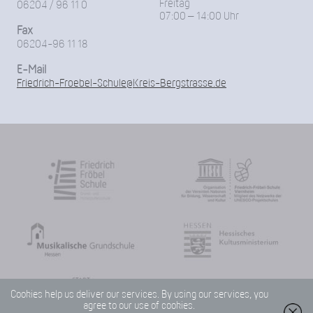
Freitag
06204 / 96 11 0
07:00 – 14:00 Uhr
Fax
06204-96 11 18
E-Mail
Friedrich-Froebel-Schule@Kreis-Bergstrasse.de
Cookies help us deliver our services. By using our services, you
agree to our use of cookies.