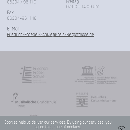
Freitag
06204 / 96 11 0
07:00 – 14:00 Uhr
Fax
06204-96 11 18
E-Mail
Friedrich-Froebel-Schule@Kreis-Bergstrasse.de
Cookies help us deliver our services. By using our services, you
agree to our use of cookies.