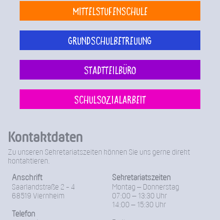
Mittelstufenschule
Grundschulbetreuung
Stadtteilbüro
Schulsozialarbeit
Kontaktdaten
Zu unseren Sekretariatszeiten können Sie uns gerne direkt
kontaktieren.
Anschrift
Sekretariatszeiten
Saarlandstraße 2 - 4
Montag – Donnerstag
68519 Viernheim
07:00 – 13:30 Uhr
14:00 – 15:30 Uhr
Telefon