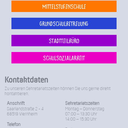
Mittelstufenschule
Grundschulbetreuung
Stadtteilbüro
Schulsozialarbeit
Kontaktdaten
Zu unseren Sekretariatszeiten können Sie uns gerne direkt
kontaktieren.
Anschrift
Sekretariatszeiten
Saarlandstraße 2 - 4
Montag – Donnerstag
68519 Viernheim
07:00 – 13:30 Uhr
14:00 – 15:30 Uhr
Telefon