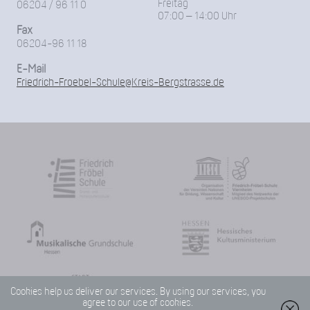
Freitag
06204 / 96 11 0
07:00 – 14:00 Uhr
Fax
06204-96 11 18
E-Mail
Friedrich-Froebel-Schule@Kreis-Bergstrasse.de
Cookies help us deliver our services. By using our services, you
agree to our use of cookies.