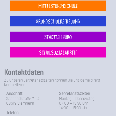
Mittelstufenschule
Grundschulbetreuung
Stadtteilbüro
Schulsozialarbeit
Kontaktdaten
Zu unseren Sekretariatszeiten können Sie uns gerne direkt
kontaktieren.
Anschrift
Sekretariatszeiten
Saarlandstraße 2 - 4
Montag – Donnerstag
68519 Viernheim
07:00 – 13:30 Uhr
14:00 – 15:30 Uhr
Telefon