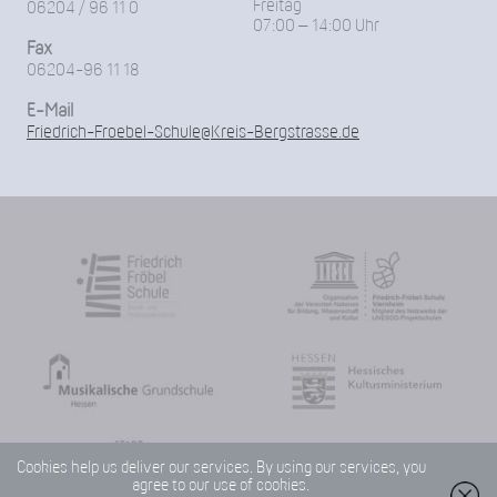
Freitag
06204 / 96 11 0
07:00 – 14:00 Uhr
Fax
06204-96 11 18
E-Mail
Friedrich-Froebel-Schule@Kreis-Bergstrasse.de
Cookies help us deliver our services. By using our services, you
agree to our use of cookies.