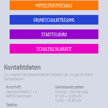
Mittelstufenschule
Grundschulbetreuung
Stadtteilbüro
Schulsozialarbeit
Kontaktdaten
Zu unseren Sekretariatszeiten können Sie uns gerne direkt
kontaktieren.
Anschrift
Sekretariatszeiten
Saarlandstraße 2 - 4
Montag – Donnerstag
68519 Viernheim
07:00 – 13:30 Uhr
14:00 – 15:30 Uhr
Telefon