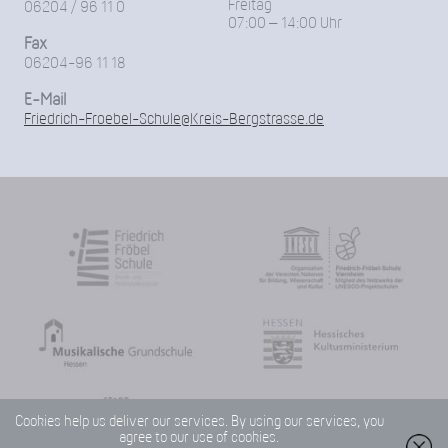
Freitag
06204 / 96 11 0
07:00 – 14:00 Uhr
Fax
06204-96 11 18
E-Mail
Friedrich-Froebel-Schule@Kreis-Bergstrasse.de
Cookies help us deliver our services. By using our services, you
agree to our use of cookies.