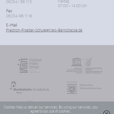
Freitag
06204 / 96 11 0
07:00 – 14:00 Uhr
Fax
06204-96 11 18
E-Mail
Friedrich-Froebel-Schule@Kreis-Bergstrasse.de
Cookies help us deliver our services. By using our services, you
agree to our use of cookies.