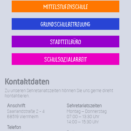
Mittelstufenschule
Grundschulbetreuung
Stadtteilbüro
Schulsozialarbeit
Kontaktdaten
Zu unseren Sekretariatszeiten können Sie uns gerne direkt
kontaktieren.
Anschrift
Sekretariatszeiten
Saarlandstraße 2 - 4
Montag – Donnerstag
68519 Viernheim
07:00 – 13:30 Uhr
14:00 – 15:30 Uhr
Telefon