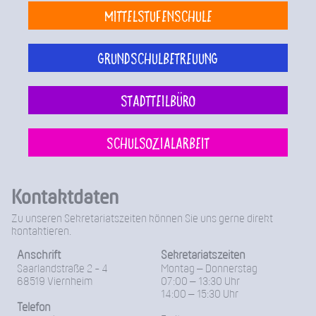
Mittelstufenschule
Grundschulbetreuung
Stadtteilbüro
Schulsozialarbeit
Kontaktdaten
Zu unseren Sekretariatszeiten können Sie uns gerne direkt
kontaktieren.
Anschrift
Sekretariatszeiten
Saarlandstraße 2 - 4
Montag – Donnerstag
68519 Viernheim
07:00 – 13:30 Uhr
14:00 – 15:30 Uhr
Telefon