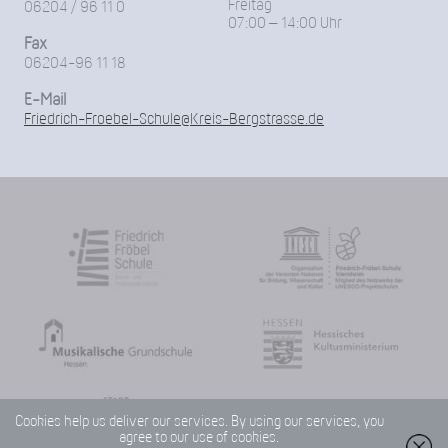
Freitag
06204 / 96 11 0
07:00 – 14:00 Uhr
Fax
06204-96 11 18
E-Mail
Friedrich-Froebel-Schule@Kreis-Bergstrasse.de
Cookies help us deliver our services. By using our services, you
agree to our use of cookies.