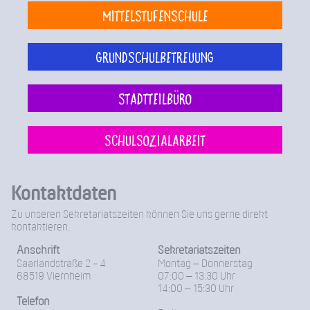
Mittelstufenschule
Grundschulbetreuung
Stadtteilbüro
Schulsozialarbeit
Kontaktdaten
Zu unseren Sekretariatszeiten können Sie uns gerne direkt
kontaktieren.
Anschrift
Sekretariatszeiten
Saarlandstraße 2 - 4
Montag – Donnerstag
68519 Viernheim
07:00 – 13:30 Uhr
14:00 – 15:30 Uhr
Telefon