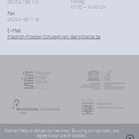
Freitag
06204 / 96 11 0
07:00 – 14:00 Uhr
Fax
06204-96 11 18
E-Mail
Friedrich-Froebel-Schule@Kreis-Bergstrasse.de
Cookies help us deliver our services. By using our services, you
agree to our use of cookies.