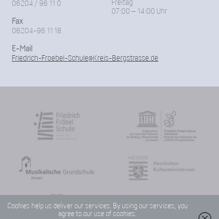
Freitag
06204 / 96 11 0
07:00 – 14:00 Uhr
Fax
06204-96 11 18
E-Mail
Friedrich-Froebel-Schule@Kreis-Bergstrasse.de
Cookies help us deliver our services. By using our services, you
agree to our use of cookies.