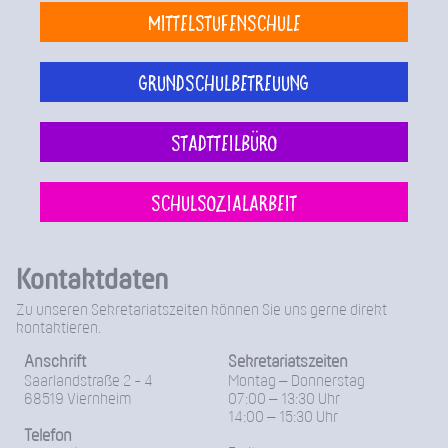
Mittelstufenschule
Grundschulbetreuung
Stadtteilbüro
Schulsozialarbeit
Kontaktdaten
Zu unseren Sekretariatszeiten können Sie uns gerne direkt
kontaktieren.
Anschrift
Sekretariatszeiten
Saarlandstraße 2 - 4
Montag – Donnerstag
68519 Viernheim
07:00 – 13:30 Uhr
14:00 – 15:30 Uhr
Telefon