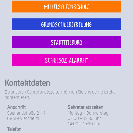
Mittelstufenschule
Grundschulbetreuung
Stadtteilbüro
Schulsozialarbeit
Kontaktdaten
Zu unseren Sekretariatszeiten können Sie uns gerne direkt
kontaktieren.
Anschrift
Sekretariatszeiten
Saarlandstraße 2 - 4
Montag – Donnerstag
68519 Viernheim
07:00 – 13:30 Uhr
14:00 – 15:30 Uhr
Telefon