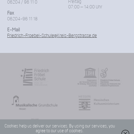
Freitag
06204 / 96 11 0
07:00 – 14:00 Uhr
Fax
06204-96 11 18
E-Mail
Friedrich-Froebel-Schule@Kreis-Bergstrasse.de
Cookies help us deliver our services. By using our services, you
agree to our use of cookies.