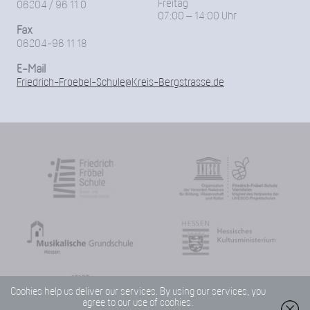
Freitag
06204 / 96 11 0
07:00 – 14:00 Uhr
Fax
06204-96 11 18
E-Mail
Friedrich-Froebel-Schule@Kreis-Bergstrasse.de
Cookies help us deliver our services. By using our services, you
agree to our use of cookies.