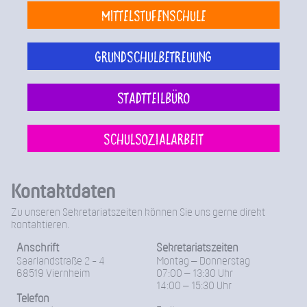
Mittelstufenschule
Grundschulbetreuung
Stadtteilbüro
Schulsozialarbeit
Kontaktdaten
Zu unseren Sekretariatszeiten können Sie uns gerne direkt
kontaktieren.
Anschrift
Sekretariatszeiten
Saarlandstraße 2 - 4
Montag – Donnerstag
68519 Viernheim
07:00 – 13:30 Uhr
14:00 – 15:30 Uhr
Telefon