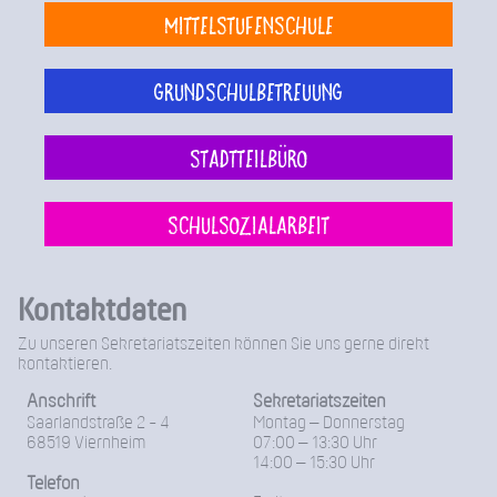
Mittelstufenschule
Grundschulbetreuung
Stadtteilbüro
Schulsozialarbeit
Kontaktdaten
Zu unseren Sekretariatszeiten können Sie uns gerne direkt
kontaktieren.
Anschrift
Sekretariatszeiten
Saarlandstraße 2 - 4
Montag – Donnerstag
68519 Viernheim
07:00 – 13:30 Uhr
14:00 – 15:30 Uhr
Telefon