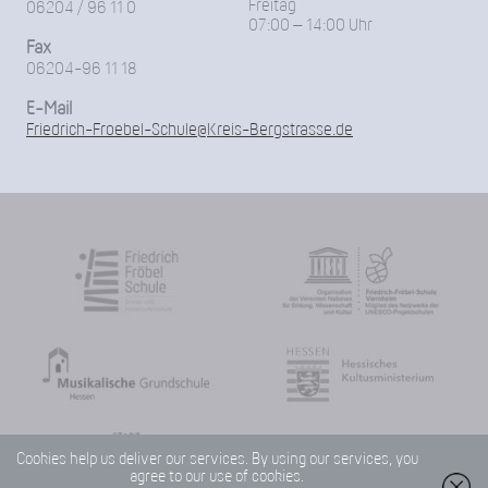
Freitag
06204 / 96 11 0
07:00 – 14:00 Uhr
Fax
06204-96 11 18
E-Mail
Friedrich-Froebel-Schule@Kreis-Bergstrasse.de
Cookies help us deliver our services. By using our services, you
agree to our use of cookies.