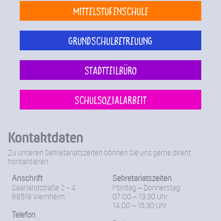
Mittelstufenschule
Grundschulbetreuung
Stadtteilbüro
Schulsozialarbeit
Kontaktdaten
Zu unseren Sekretariatszeiten können Sie uns gerne direkt
kontaktieren.
Anschrift
Sekretariatszeiten
Saarlandstraße 2 - 4
Montag – Donnerstag
68519 Viernheim
07:00 – 13:30 Uhr
14:00 – 15:30 Uhr
Telefon