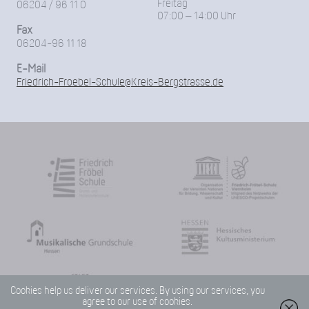
Freitag
06204 / 96 11 0
07:00 – 14:00 Uhr
Fax
06204-96 11 18
E-Mail
Friedrich-Froebel-Schule@Kreis-Bergstrasse.de
Cookies help us deliver our services. By using our services, you
agree to our use of cookies.