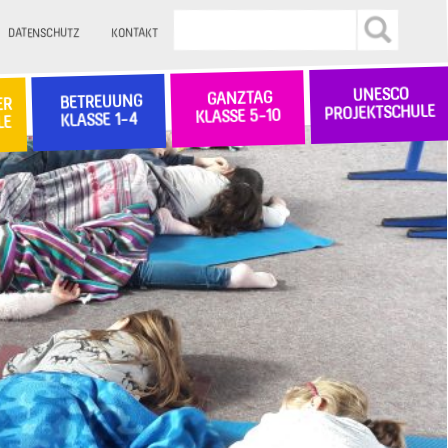
DATENSCHUTZ
KONTAKT
UNESCO
GANZTAG
BETREUUNG
ER
PROJEKTSCHULE
KLASSE 5-10
KLASSE 1-4
LE