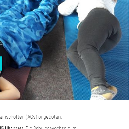
meinschaften (AGs) angeboten.
.15 Uhr
statt. Die Schüler wechseln im