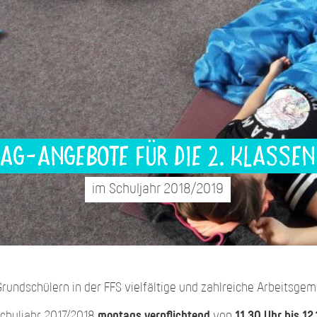
AG-Angebote für die 2. Klassen
im Schuljahr 2018/2019
rundschülern in der FFS vielfältige und zahlreiche Arbeitsge
Schuljahr 2017/2018
montags verpflichtend
von
11.30 Uhr bis 12