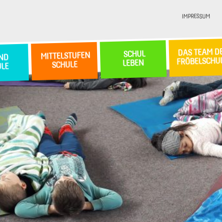
IMPRESSUM
DAS TEAM D
SCHUL
MITTELSTUFEN
ND
FRÖBELSCHU
LEBEN
SCHULE
ULE