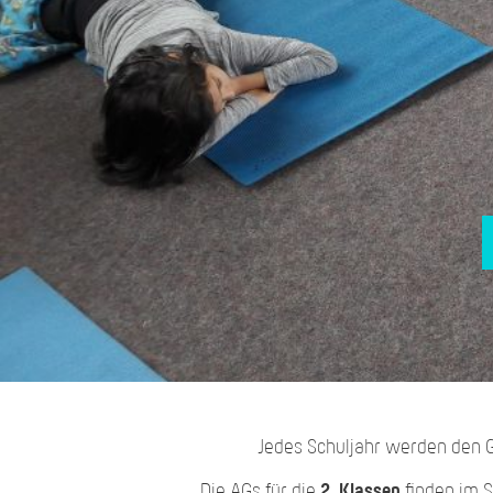
Jedes Schuljahr werden den G
Die AGs für die
2. Klassen
finden im 