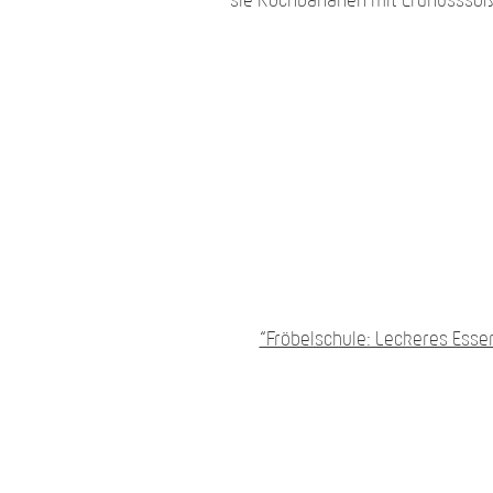
sie Kochbananen mit Erdnusssoße
“Fröbelschule: Leckeres Esse