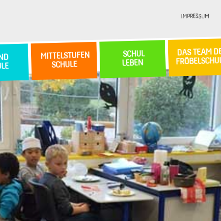
IMPRESSUM
DAS TEAM D
SCHUL
MITTELSTUFEN
ND
FRÖBELSCHU
LEBEN
SCHULE
ULE