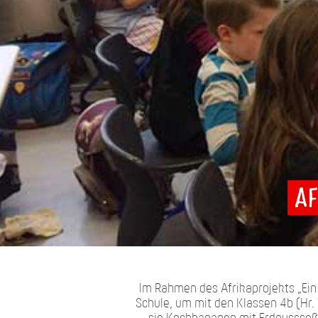
Af
Im Rahmen des Afrikaprojekts „Ein 
Schule, um mit den Klassen 4b (Hr.