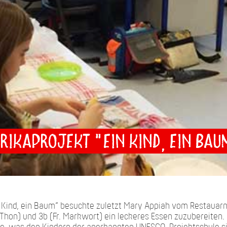
rikaprojekt "Ein Kind, ein Ba
Kind, ein Baum“ besuchte zuletzt Mary Appiah vom Restauarnt 
 Thon) und 3b (Fr. Markwort) ein leckeres Essen zuzubereite