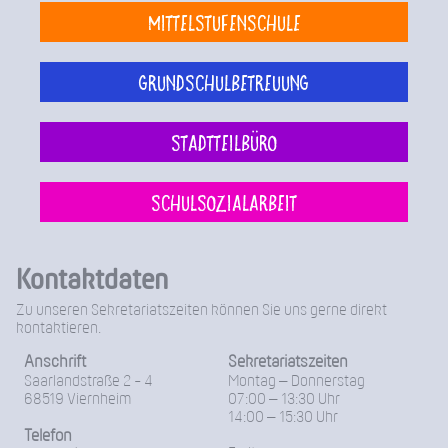
Mittelstufenschule
Grundschulbetreuung
Stadtteilbüro
Schulsozialarbeit
Kontaktdaten
Zu unseren Sekretariatszeiten können Sie uns gerne direkt
kontaktieren.
Anschrift
Sekretariatszeiten
Saarlandstraße 2 - 4
Montag – Donnerstag
68519 Viernheim
07:00 – 13:30 Uhr
14:00 – 15:30 Uhr
Telefon