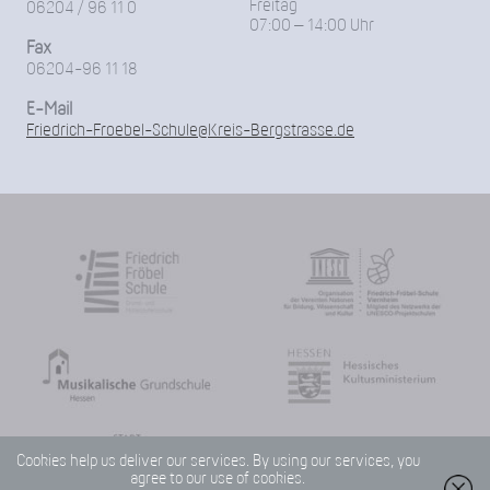
Freitag
06204 / 96 11 0
07:00 – 14:00 Uhr
Fax
06204-96 11 18
E-Mail
Friedrich-Froebel-Schule@Kreis-Bergstrasse.de
Cookies help us deliver our services. By using our services, you
agree to our use of cookies.