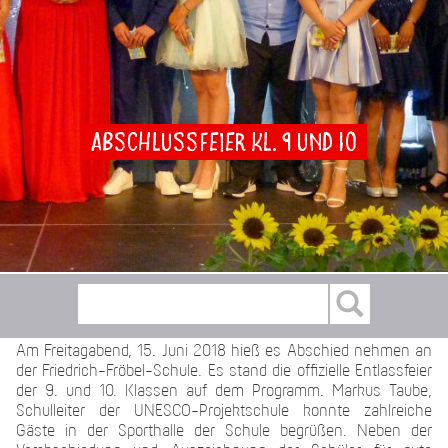
Abschlussfeier Kl. 9 und 10
Am Freitagabend, 15. Juni 2018 hieß es Abschied nehmen an
der Friedrich-Fröbel-Schule. Es stand die offizielle Entlassfeier
der 9. und 10. Klassen auf dem Programm. Markus Taube,
Schulleiter der UNESCO-Projektschule konnte zahlreiche
Gäste in der Sporthalle der Schule begrüßen. Neben der