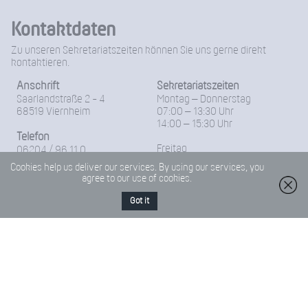
Kontaktdaten
Zu unseren Sekretariatszeiten können Sie uns gerne direkt
kontaktieren.
Anschrift
Sekretariatszeiten
Saarlandstraße 2 - 4
Montag – Donnerstag
68519 Viernheim
07:00 – 13:30 Uhr
14:00 – 15:30 Uhr
Telefon
Freitag
06204 / 96 11 0
07:00 – 14:00 Uhr
Cookies help us deliver our services. By using our services, you
Fax
agree to our use of cookies.
06204-96 11 18
Got it
E-Mail
Friedrich-Froebel-Schule@Kreis-Bergstrasse.de