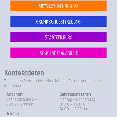
Mittelstufenschule
Grundschulbetreuung
Stadtteilbüro
Schulsozialarbeit
Kontaktdaten
Zu unseren Sekretariatszeiten können Sie uns gerne direkt
kontaktieren.
Anschrift
Sekretariatszeiten
Saarlandstraße 2 - 4
Montag – Donnerstag
68519 Viernheim
07:00 – 13:30 Uhr
14:00 – 15:30 Uhr
Telefon