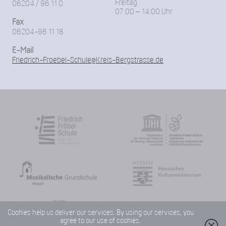
Freitag
06204 / 96 11 0
07:00 – 14:00 Uhr
Fax
06204-96 11 18
E-Mail
Friedrich-Froebel-Schule@Kreis-Bergstrasse.de
Cookies help us deliver our services. By using our services, you
agree to our use of cookies.