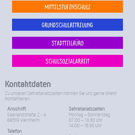
Mittelstufenschule
Grundschulbetreuung
Stadtteilbüro
Schulsozialarbeit
Kontaktdaten
Zu unseren Sekretariatszeiten können Sie uns gerne direkt
kontaktieren.
Anschrift
Sekretariatszeiten
Saarlandstraße 2 - 4
Montag – Donnerstag
68519 Viernheim
07:00 – 13:30 Uhr
14:00 – 15:30 Uhr
Telefon