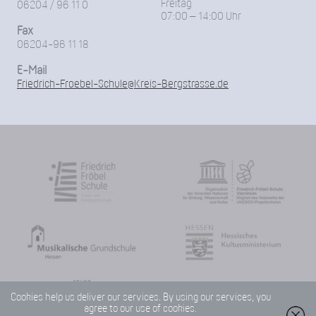
Freitag
06204 / 96 11 0
07:00 – 14:00 Uhr
Fax
06204-96 11 18
E-Mail
Friedrich-Froebel-Schule@Kreis-Bergstrasse.de
Cookies help us deliver our services. By using our services, you
agree to our use of cookies.