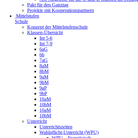
Pakt für den Ganztag
Projekte mit Kooperationspartnern
Mittelstufen
Schule
Konzept der Mittelstufenschule
Klassen-Übersicht
Int 5-6
Int 7-9
6aG
6b
7aG
8aM
8bM
9aM
9bM
9aP
9bP
10aM
10bM
10aM
10bM
Unterricht
Unterrichtszeiten
Wahlpflicht-Unterricht (WPU)
WPU – Französisch