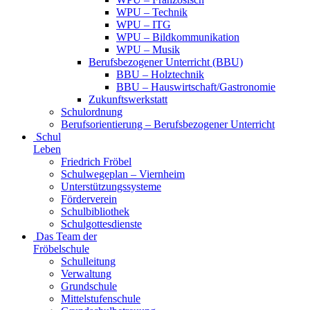
WPU – Technik
WPU – ITG
WPU – Bildkommunikation
WPU – Musik
Berufsbezogener Unterricht (BBU)
BBU – Holztechnik
BBU – Hauswirtschaft/Gastronomie
Zukunftswerkstatt
Schulordnung
Berufsorientierung – Berufsbezogener Unterricht
Schul
Leben
Friedrich Fröbel
Schulwegeplan – Viernheim
Unterstützungssysteme
Förderverein
Schulbibliothek
Schulgottesdienste
Das Team der
Fröbelschule
Schulleitung
Verwaltung
Grundschule
Mittelstufenschule