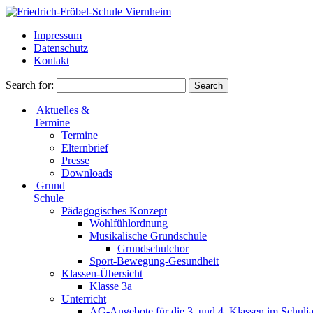
Impressum
Datenschutz
Kontakt
Search for:
Aktuelles &
Termine
Termine
Elternbrief
Presse
Downloads
Grund
Schule
Pädagogisches Konzept
Wohlfühlordnung
Musikalische Grundschule
Grundschulchor
Sport-Bewegung-Gesundheit
Klassen-Übersicht
Klasse 3a
Unterricht
AG-Angebote für die 3. und 4. Klassen im Schulja